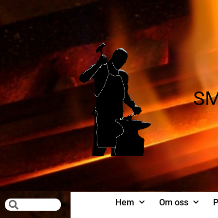
SM
Hem
Om oss
P