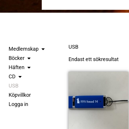
USB
Medlemskap
Böcker
Endast ett sökresultat
Häften
CD
USB
Köpvillkor
Logga in