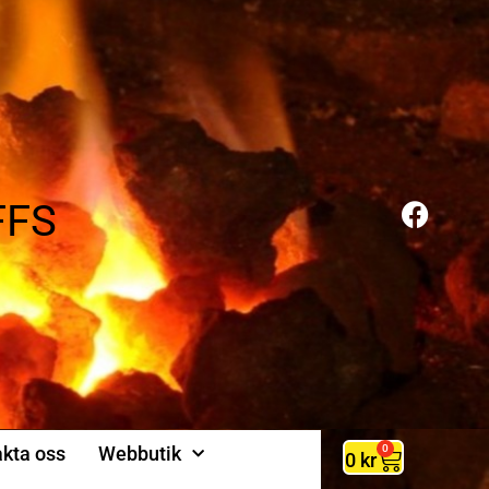
FFS
kta oss
Webbutik
0
0
kr