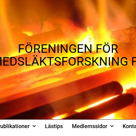
FÖRENINGEN FÖR
EDSLÄKTSFORSKNING 
ublikationer
Lästips
Medlemssidor
Konta