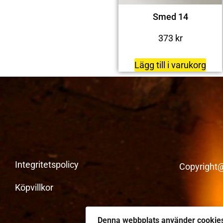
Smed 14
373
kr
Lägg till i varukorg
Integritetspolicy
Copyright@
Köpvillkor
Denna webbplats använder cookie